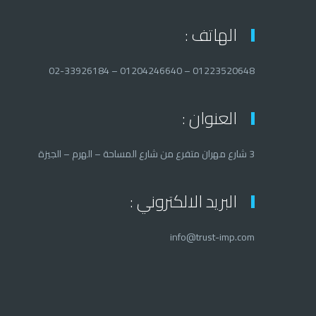
الهاتف :
01223520648 – 01204246640 – 02-33926184
العنوان :
3 شارع مهران متفرع من شارع المساحة – الهرم – الجيزة
البريد الالكتروني :
info@trust-imp.com