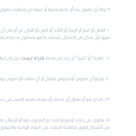
٩. إزالة أي حقوق نشر أو علامة تجارية أو غيرها من إشعارات حقوق الملكية الواردة في منصة
١٠. الباطن أو البيع أو الإيجار أو التأجير أو النقل أو التنازل عن أو نقل أي حقوق بموجب الشروط إلى أي طرف ثالث، أو الاستغلال التجاري أو الربح بطريقة أخرى من المعلومات أو محتوى منصة
منها، بأي شكل من الأشكال، باستثناء ما هو مسموح به صراحة هنا
١١. “طباعه” أو “نسخ” أي جزء من منصة
شركة
ترست
دون إذن خطي
١٢. توزيع أي فيروس أو فيروس متنقل أو أي ملفات أو نصوص برمجية أو برامج مشابهة أو ضارة.
١٣. التدخل مع أو تعطل أي خدمات أو معدات بقصد التسبب في حمل زائد أو غير متناسب على البنية التحتية لشركة
١٤. تنطوي على إعداد أو توزيع البريد غير المرغوب فيه أو الرسائل
من الأشكال قانون مكافحة الاعتداء على المواد الإباحية والتسويق غير المسموح بها (كان سبام أكت ٠٣