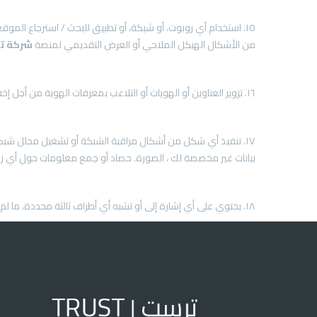
١٥. استخدام أي روبوت، أو شبكة، أو تطبيق للبحث / استرجاع الموقع، أو أي جهاز أو عملية أخرى يدوية أو أوتوماتيكية لاسترداد أو فهرسة “مخزن البيانات” في منصة
من الأشكال الهيكل الملاحي أو العرض التقديمي لمنصة
شركة
ت
١٦. تزوير العناوين أو الهويات أو التلاعب بمعرفات الهوية من أجل إخفاء أصل أي إرسال.
١٧. تنفيذ أي شكل من أشكال مراقبة الشبكة أو تشغيل محلل شبكة أو حزمة بحث أو تقنية أخرى لاعتراض أو فك شفرة أو استخراج أو عرض أي حزم تستخدم للاتصال بين خوادم
بيانات غير مخصصة لك ، الصورة. حصاد أو جمع معلومات حول أي زا
١٨. يحتوي على أي إشارة إلى أو تشبه أي أطراف ثالثة محددة، ما لم يتم الحصول على موافقة من جميع هؤلاء الأفراد وأولياء أمورهم / الوصي القانوني إذا كانوا تحت سن الرشد حسب قانون الدولة..