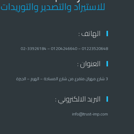
الهاتف :
01223520648 – 01204246640 – 02-33926184
العنوان :
3 شارع مهران متفرع من شارع المساحة – الهرم – الجيزة
البريد الالكتروني :
info@trust-imp.com