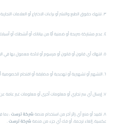
٣. تنتهك حقوق الطبع والنشر أو براءات الاختراع أو العلامات التجارية أو الأسرار التجارية أو غيرها من حقوق الملكية أو حقوق الدعاية أو الخصوصية الخاصة بنا أو بشركات أخري.
٤. عدم مشاركة صريحة أو ضمنية أيًا من بياناتك أو أنشطتك أو أسبابك قد أقرناها، دون موافقتنا الخطية المسبقة في كل حالة.
٥. انتهاك أي قانون أو قانون أو مرسوم أو لائحة معمول بها في البلاد، أو تشجيع أي سلوك يمكن أن يشكل جريمة جنائية أو ينشأ عنه مسؤولية مدنية.
٦. التشهير أو تشهيرية أو تهديدية أو مضايقة أو اقتحام للخصوصية أو مسيئة أو مؤذية أو كراهية أو تمييزية أو إباحية أو فاحشة.
٧. إرسال أي سر تجاري أو معلومات أخرى أو معلومات غير عامة عن أي شخص أو شركة أو كيان دون الحصول على إذن بذلك.
٨. تقييد أو منع أي زائر آخر من استخدام منصة
شركة
ترست
، بما ف
عكسية، إلغاء ترجمة، أو فك أي جزء من منصة
شركة
ترست
.